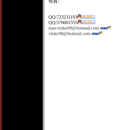
传真:
QQ:723231193
QQ:570001555
msn:vinke99@hotmail.com
vinke98@hotmail.com