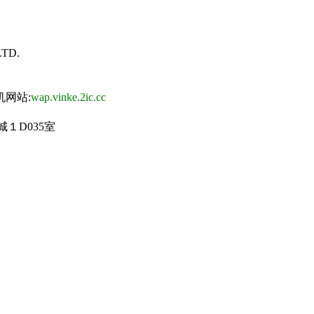
TD.
网站:
wap.vinke.2ic.cc
１D035室