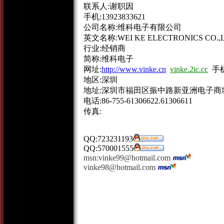
联系人:谢职因
手机:13923833621
公司名称:维科电子有限公司
英文名称:WEI KE ELECTRONICS CO.,L
行业:经销商
简称:维科电子
网址:
http://www.vinke.cn
vinke.2ic.cc
手机
地区:深圳
地址:深圳市福田区振中路新亚洲电子商城
电话:86-755-61306622.61306611
传真:
QQ:723231193
QQ:570001555
msn:vinke99@hotmail.com
vinke98@hotmail.com